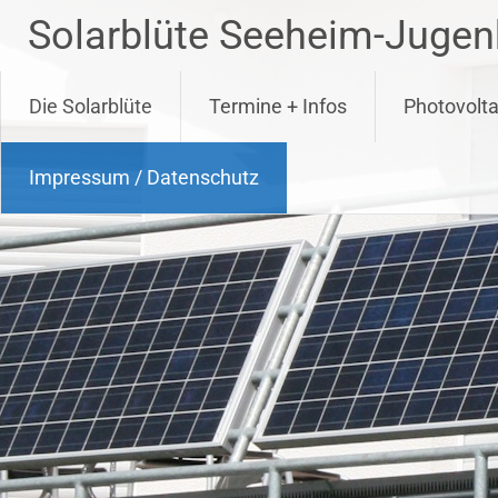
Zum
Solarblüte Seeheim-Jugenh
Inhalt
springen
Die Solarblüte
Termine + Infos
Photovolta
Impressum / Datenschutz